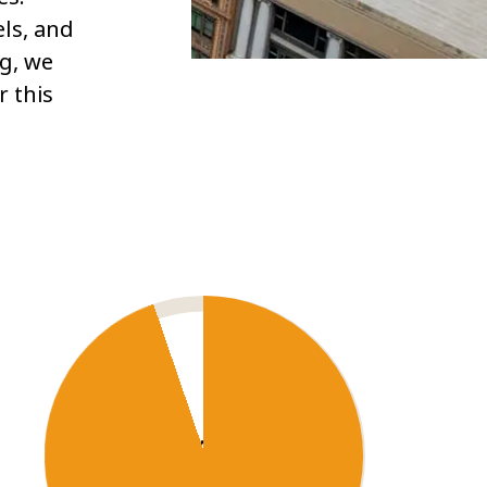
els, and
ng, we
r this
2
23,808
m