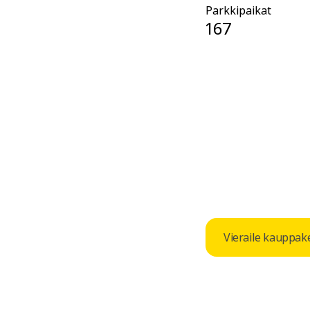
Parkkipaikat
167
Vieraile kauppake