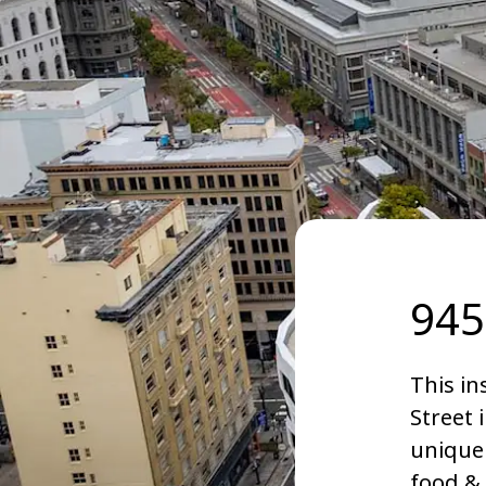
945
This in
Street 
unique 
food & 