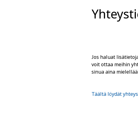
Yhteyst
Jos haluat lisätieto
voit ottaa meihin y
sinua aina mielellää
Täältä löydät yhteys