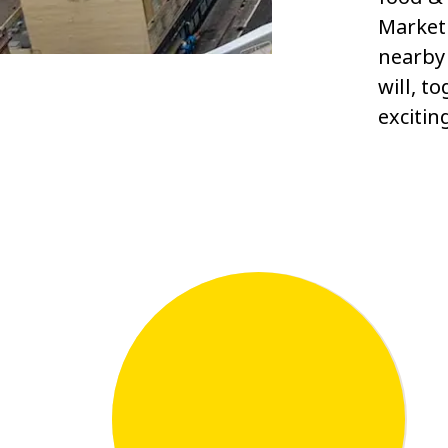
Market 
nearby 
will, t
excitin
1,000,000