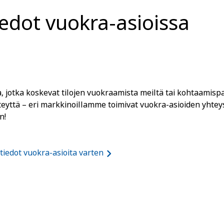
iedot vuokra-asioissa
ja, jotka koskevat tilojen vuokraamista meiltä tai kohtaami
hteyttä – eri markkinoillamme toimivat vuokra-asioiden yhtey
n!
tiedot vuokra-asioita varten