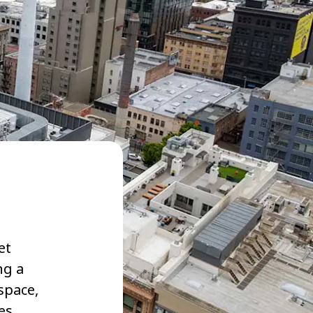
et
ng a
 space,
es.