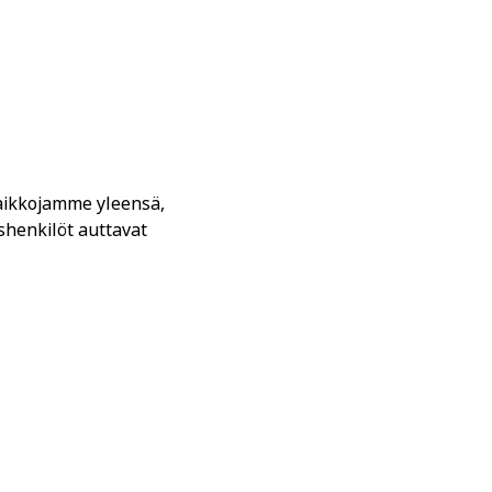
spaikkojamme yleensä,
shenkilöt auttavat