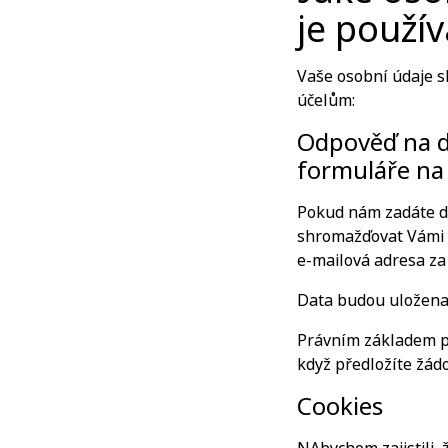
je použí
Vaše osobní údaje 
účelům:
Odpověď na do
formuláře n
Pokud nám zadáte d
shromažďovat Vámi po
e-mailová adresa za
Data budou uložena 
Právním základem pr
když předložíte žád
Cookies