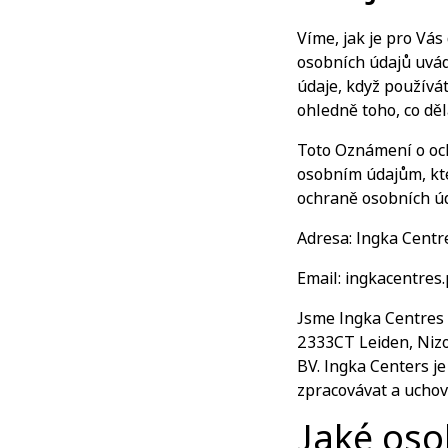
Víme, jak je pro Vás
osobních údajů uvád
údaje, když používá
ohledně toho, co dě
Toto Oznámení o och
osobním údajům, kte
ochraně osobních úd
Adresa: Ingka Centr
Email:
ingkacentres.
Jsme Ingka Centres 
2333CT Leiden, Nizo
BV. Ingka Centers j
zpracovávat a uchov
Jaké oso