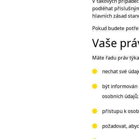
V takových případec
podléhat příslušným
hlavních zásad sta
Pokud budete potřeb
Vaše prá
Máte řadu práv týkaj
nechat své údaj
být informován 
osobních údajů;
přístupu k oso
požadovat, abyc