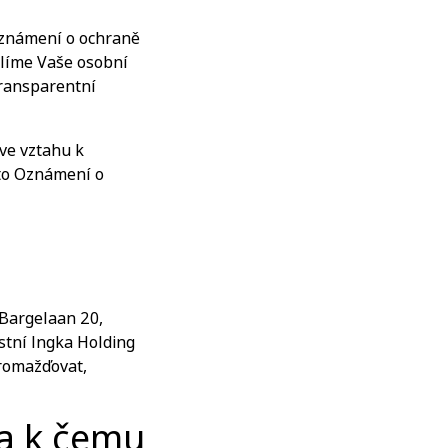
 Oznámení o ochraně
ílíme Vaše osobní
transparentní
ve vztahu k
oto Oznámení o
 Bargelaan 20,
stní Ingka Holding
hromažďovat,
a k čemu