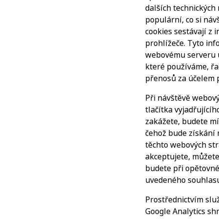
dalších technických
populární, co si náv
cookies sestávají z 
prohlížeče. Tyto in
webovému serveru um
které používáme, řa
přenosů za účelem p
Při návštěvě webový
tlačítka vyjadřujíc
zakážete, budete mít
čehož bude získání 
těchto webových strá
akceptujete, můžete
budete při opětovné
uvedeného souhlasu
Prostřednictvím slu
Google Analytics sh