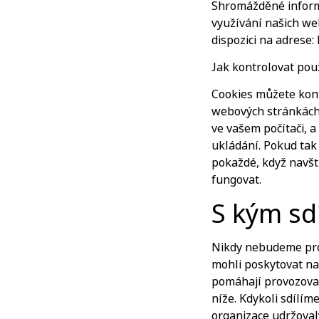
Shromážděné informa
využívání našich we
dispozici na adrese: 
Jak kontrolovat pou
Cookies můžete kont
webových stránkách 
ve vašem počítači, a
ukládání. Pokud tak
pokaždé, když navšt
fungovat.
S kým sd
Nikdy nebudeme pro
mohli poskytovat na
pomáhají provozovat
níže. Kdykoli sdílím
organizace udržoval