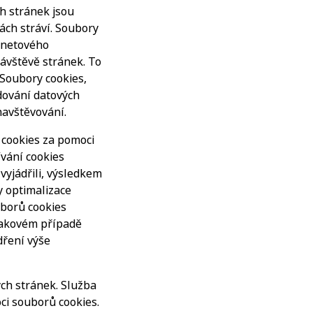
h stránek jsou
kách stráví. Soubory
ernetového
ávštěvě stránek. To
 Soubory cookies,
edování datových
navštěvování.
 cookies za pomoci
ívání cookies
vyjádřili, výsledkem
y optimalizace
uborů cookies
 takovém případě
dření výše
ch stránek. Služba
ci souborů cookies.