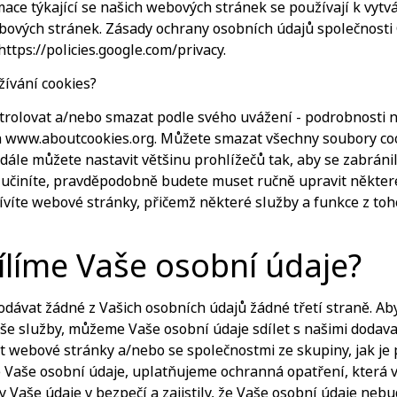
ce týkající se našich webových stránek se používají k vytvá
bových stránek. Zásady ochrany osobních údajů společnosti 
https://policies.google.com/privacy.
žívání cookies?
rolovat a/nebo smazat podle svého uvážení - podrobnosti 
www.aboutcookies.org. Můžete smazat všechny soubory cooki
 dále můžete nastavit většinu prohlížečů tak, aby se zabránil
 učiníte, pravděpodobně budete muset ručně upravit někter
ívíte webové stránky, přičemž některé služby a funkce z t
ílíme Vaše osobní údaje?
dávat žádné z Vašich osobních údajů žádné třetí straně. A
še služby, můžeme Vaše osobní údaje sdílet s našimi dodavat
 webové stránky a/nebo se společnostmi ze skupiny, jak j
e Vaše osobní údaje, uplatňujeme ochranná opatření, která v
y Vaše údaje v bezpečí a zajistily, že Vaše osobní údaje neb