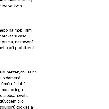
váme malé soubory
tšina velkých
 nebo na mobilním
atovat si vaše
st písma, nastavení
nebo při prohlížení
ání některých vašich
u, o doméně
 průměrné době
m monitoringu
ího a obsahového
m důvodem pro
 souborů cookies a