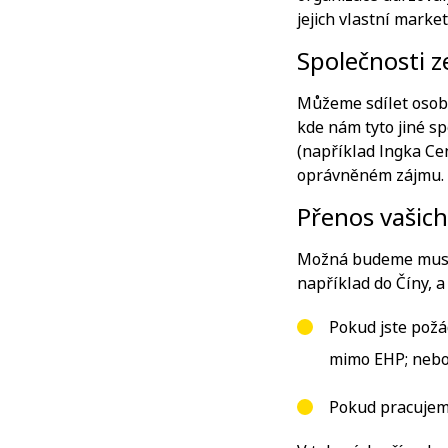
jejich vlastní marke
Společnosti z
Můžeme sdílet osobn
kde nám tyto jiné sp
(například Ingka Ce
oprávněném zájmu.
Přenos vašic
Možná budeme muset
například do Číny, a
Pokud jste požá
mimo EHP; neb
Pokud pracujem