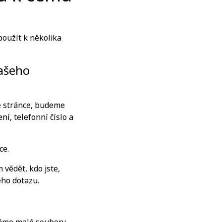
oužít k několika
našeho
é stránce, budeme
í, telefonní číslo a
ce.
vědět, kdo jste,
eho dotazu.