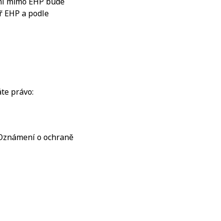
emí mimo EHP bude
ř EHP a podle
áte právo:
o Oznámení o ochraně