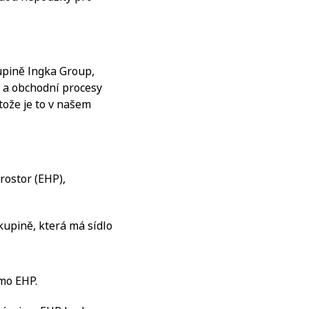
upině Ingka Group,
e a obchodní procesy
tože je to v našem
ostor (EHP),
kupině, která má sídlo
mo EHP.