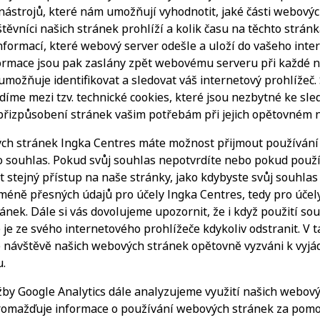
 nástrojů, které nám umožňují vyhodnotit, jaké části webovýc
štěvníci našich stránek prohlíží a kolik času na těchto strán
informací, které webový server odešle a uloží do vašeho int
formace jsou pak zaslány zpět webovému serveru při každé n
ožňuje identifikovat a sledovat váš internetový prohlížeč.
díme mezi tzv. technické cookies, které jsou nezbytné ke sl
řizpůsobení stránek vašim potřebám při jejich opětovném 
ch stránek Ingka Centres máte možnost přijmout používání
ího souhlas. Pokud svůj souhlas nepotvrdíte nebo pokud použ
 stejný přístup na naše stránky, jako kdybyste svůj souhlas 
méně přesných údajů pro účely Ingka Centres, tedy pro účel
nek. Dále si vás dovolujeme upozornit, že i když použití so
 je ze svého internetového prohlížeče kdykoliv odstranit. V
 návštěvě našich webových stránek opětovně vyzváni k vyjá
.
žby Google Analytics dále analyzujeme využití našich webový
romažďuje informace o používání webových stránek za pomo