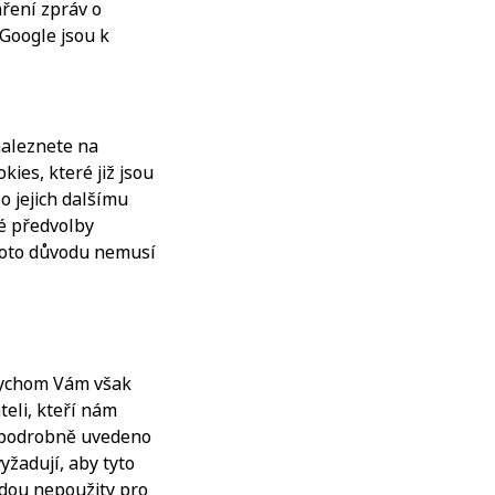
ření zpráv o
Google jsou k
naleznete na
es, které již jsou
o jejich dalšímu
é předvolby
ohoto důvodu nemusí
bychom Vám však
eli, kteří nám
e podrobně uvedeno
yžadují, aby tyto
udou nepoužity pro