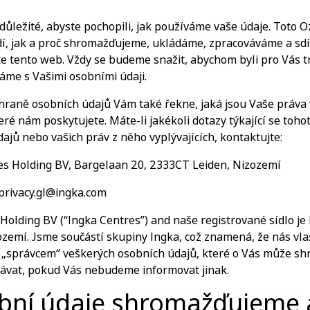
 důležité, abyste pochopili, jak používáme vaše údaje. Toto
í, jak a proč shromažďujeme, ukládáme, zpracováváme a sd
te tento web. Vždy se budeme snažit, abychom byli pro Vás 
láme s Vašimi osobními údaji.
raně osobních údajů Vám také řekne, jaká jsou Vaše práva 
ré nám poskytujete. Máte-li jakékoli dotazy týkající se toh
ajů nebo vašich práv z něho vyplývajících, kontaktujte:
es Holding BV, Bargelaan 20, 2333CT Leiden, Nizozemí
privacy.gl@ingka.com
Holding BV (“Ingka Centres”) and naše registrované sídlo je
zemí. Jsme součástí skupiny Ingka, což znamená, že nás vla
e „správcem“ veškerých osobních údajů, které o Vás může s
ávat, pokud Vás nebudeme informovat jinak.
bní údaje shromažďujeme 