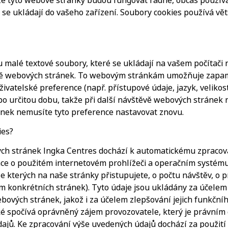
 že tyto webové stránky budou fungovat řádně, občas použí
 se ukládají do vašeho zařízení. Soubory cookies používá vě
u malé textové soubory, které se ukládají na vašem počítači
ěvě webových stránek. To webovým stránkám umožňuje zapam
uživatelské preference (např. přístupové údaje, jazyk, veliko
po určitou dobu, takže při další návštěvě webových stránek 
ánek nemusíte tyto preference nastavovat znovu.
ies?
ch stránek Ingka Centres dochází k automatickému zpracov
ace o použitém internetovém prohlížeči a operačním systém
e kterých na naše stránky přistupujete, o počtu návštěv, o
m konkrétních stránek). Tyto údaje jsou ukládány za účele
ebových stránek, jakož i za účelem zlepšování jejich funkčn
ké spočívá oprávněný zájem provozovatele, který je právní
dajů. Ke zpracování výše uvedených údajů dochází za použití