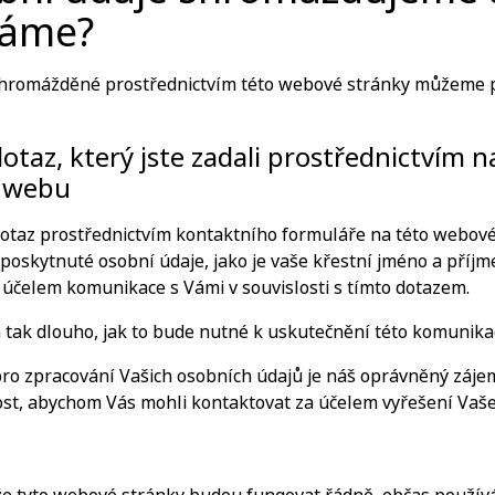
váme?
shromážděné prostřednictvím této webové stránky můžeme p
taz, který jste zadali prostřednictvím 
a webu
otaz prostřednictvím kontaktního formuláře na této webov
skytnuté osobní údaje, jako je vaše křestní jméno a příjmen
 účelem komunikace s Vámi v souvislosti s tímto dotazem.
tak dlouho, jak to bude nutné k uskutečnění této komunika
o zpracování Vašich osobních údajů je náš oprávněný zájem 
ost, abychom Vás mohli kontaktovat za účelem vyřešení Vaš